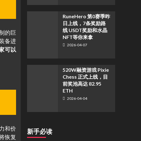
RuneHero 第0赛季昨
日上线，7条奖励路
线 USDT奖励和水晶
制的巨
NFT等你来拿
装备进
2026-04-07
家可以
520W融资游戏 Pixie
Chess 正式上线，目
前奖池高达 82.95
ETH
2026-04-04
力和价
新手必读
将恢复