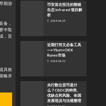
在早期游
币安首次投注的熊链
生态 Infrared 项目解
析
2024-06-25
装备，
赛中取
成，旨
近期打符文必备工具
⟶ Ybot+OKX
Runes市场
2024-06-21
道具效
策略并
央行数位货币是什
么？CBDC的种类、
优缺点和风险、各国
发展现况与法规整理