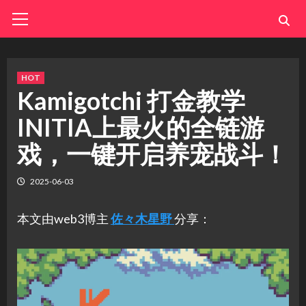
Skip
Primary
Menu
to
content
HOT
Kamigotchi 打金教学
INITIA上最火的全链游
戏，一键开启养宠战斗！
2025-06-03
本文由web3博主
佐々木星野
分享：