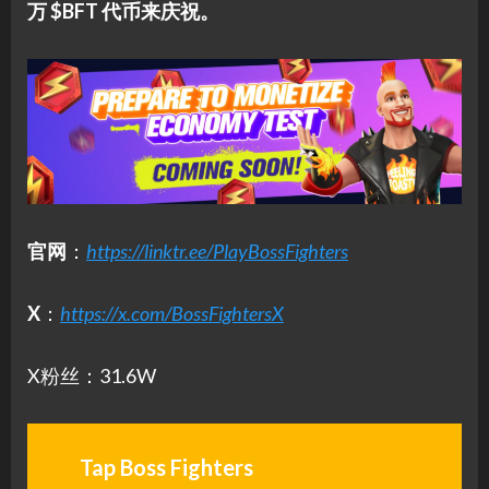
万 $BFT 代币来庆祝。
官网
：
https://linktr.ee/PlayBossFighters
X
：
https://x.com/BossFightersX
X粉丝：31.6W
Tap Boss Fighters