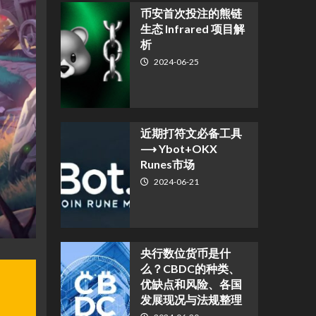
币安首次投注的熊链
生态 Infrared 项目解
析
2024-06-25
近期打符文必备工具
⟶ Ybot+OKX
Runes市场
2024-06-21
央行数位货币是什
么？CBDC的种类、
优缺点和风险、各国
发展现况与法规整理