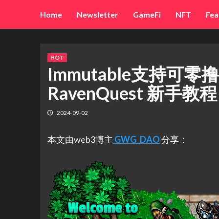
Skip
Home
Newsletter
GameFi
NFT
Fea
to
content
HOT
Immutable支持可
RavenQuest 新手教程
2024-09-02
本文由web3博主
GWG_DAO
分享：