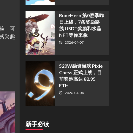
RuneHero 第0赛季昨
日上线，7条奖励路
验。可
线 USDT奖励和水晶
NFT等你来拿
感兴趣
2026-04-07
520W融资游戏 Pixie
Chess 正式上线，目
前奖池高达 82.95
ETH
2026-04-04
新手必读