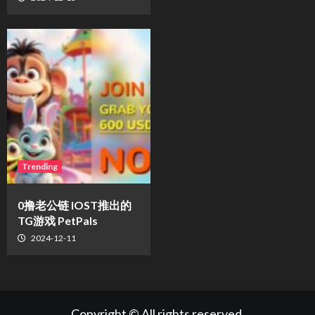
Trending
0撸老公链 IOST推出的
TG游戏 PetPals
2024-12-11
Copyright © All rights reserved.