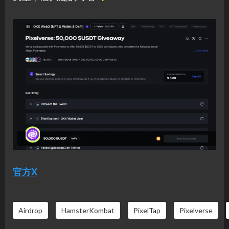
官方X
Airdrop
HamsterKombat
PixelTap
Pixelverse