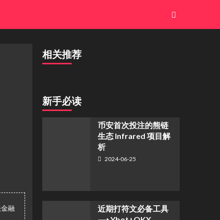
相关推荐
新手必读
币安首次投注的熊链
生态 Infrared 项目解
析
2024-06-25
法金融
近期打符文必备工具
⟶ Ybot+OKX