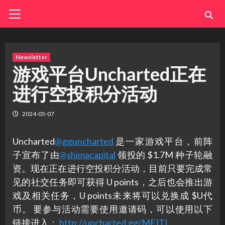
Skip
Primary
Menu
to
content
Newsletter
游戏平台Uncharted正在
进行空投积分活动
2024-05-07
Uncharted
@gguncharted
是一家游戏平台，前阵
子宣布了由
@shimacapital
领投的 $1.7M 种子轮融
资。现在正在进行空投积分活动，目前只要完成常
见的社交任务即可获得 U points，之后也会推出游
戏及相关任务，U points未来将可以兑换成 $U代
币。 要参与活动需要使用邀请码，可以使用以下
链接进入：
http://uncharted.gg/MFJTL