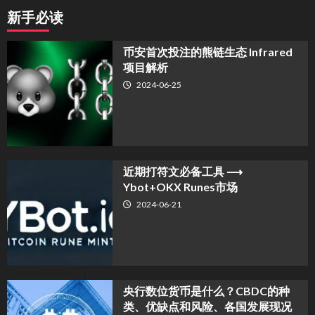
新手必读
币安首次投注的熊链生态 Infrared
项目解析
2024-06-25
近期打符文必备工具 ⟶
Ybot+OKX Runes市场
2024-06-21
央行数位货币是什么？CBDC的种
类、优缺点和风险、各国发展现况