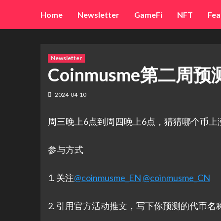
Skip
Home
Newsletter
GameFi
NFT
Fea
to
content
Newsletter
Coinmusme第二周
2024-04-10
周三晚上6点到周四晚上6点，猜猜哪个币上
参与方式
1. 关注
@coinmusme_EN
@coinmusme_CN
2. 引用官方活动推文，写下你预测的代币名称 (从GM