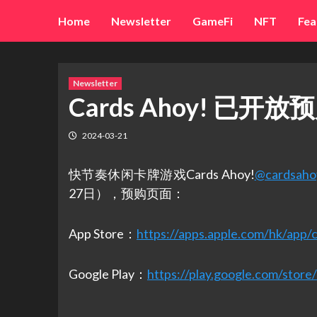
Skip
Home
Newsletter
GameFi
NFT
Fea
to
content
Newsletter
Cards Ahoy! 已开放
2024-03-21
快节奏休闲卡牌游戏Cards Ahoy!
@cardsah
27日），预购页面：
App Store：
https://apps.apple.com/hk/app
Google Play：
https://play.google.com/store