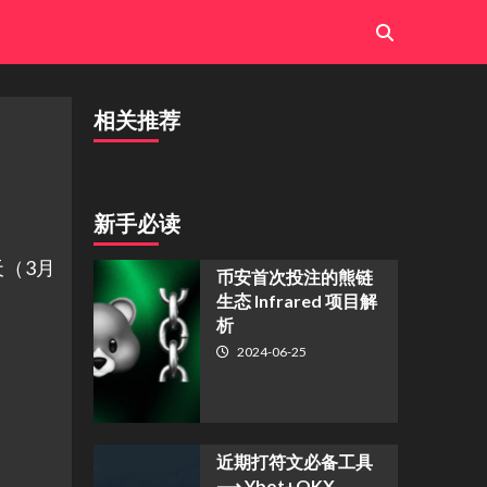
相关推荐
新手必读
（3月
币安首次投注的熊链
生态 Infrared 项目解
析
2024-06-25
近期打符文必备工具
⟶ Ybot+OKX