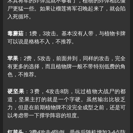
术其将军的炸弹流就不够看了，植物的炸弹相比僵
尸更猛一些。如果让榴莲将军召晚起来了，就会陷
入死循环。
毒蘑菇
：1费，3攻击。基本没有人带，与植物卡牌
可以说是格格不入，不推荐。
苹果
：2费，5攻击，前面井到，同样的攻击，完全
有更多的选择，而且植物牌一般不带特别低费的角
色，不推荐。
硬坚果
：3 费，4攻击8防，玩过植物大战尸的都
道，坚果主打的就是一个字硬。虽然输出比较乏
力，但是在前期植物牌不没完全成型之前，还是可
以考虑带一下撑学阵容的坦度。
红菜头
：3费4攻击4防倒，受伤后随机增加2-4点防