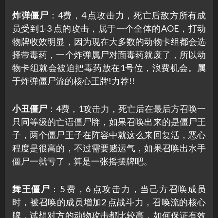
炸弹僵尸
：4费，4 点攻击力，死亡后敌方所有成
员受到1-3 点的攻击，属于一个全体的AOE，打动
物牌收效明显，因为现在大多数的动物卡组都会选
择带毒药，一个炸弹属尸对面毒药就废了，所以动
物卡组就会被迫把毒药放在1号位，浪费机会。属
于炸弹僵尸流的核心王牌!力荐!!
小丑僵尸
：4费，1攻击力，死亡后在最后方召唤一
只同等级的亡语僵尸牌，如果召唤出来的是僵尸王
子，两个僵尸王子在阵容中就这么来回复活，恶心
程度是很高的，不过需要赌运气，如果召唤出水手
僵尸一就亏了，算是一张摇摆牌吧。
舞王僵尸
：5 费，6 点攻击力，当己方召唤成员
时，被召唤的成员增加2 点战斗力，召唤流的核心
牌，试想对方的动物攻击都比较高，如何保证有效