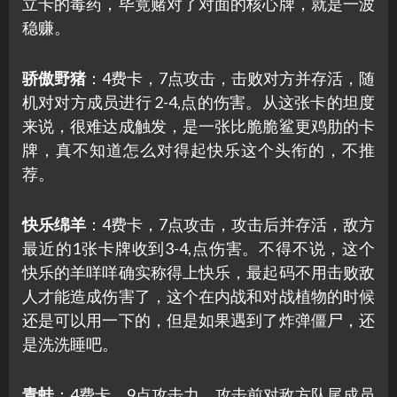
立卡的毒药，毕竟赌对了对面的核心牌，就是一波
稳赚。
骄傲野猪
：4费卡，7点攻击，击败对方并存活，随
机对对方成员进行 2-4,点的伤害。从这张卡的坦度
来说，很难达成触发，是一张比脆脆鲨更鸡肋的卡
牌，真不知道怎么对得起快乐这个头衔的，不推
荐。
快乐绵羊
：4费卡，7点攻击，攻击后并存活，敌方
最近的1张卡牌收到3-4,点伤害。不得不说，这个
快乐的羊咩咩确实称得上快乐，最起码不用击败敌
人才能造成伤害了，这个在内战和对战植物的时候
还是可以用一下的，但是如果遇到了炸弹僵尸，还
是洗洗睡吧。
青蛙
：4费卡，9点攻击力，攻击前对敌方队尾成员