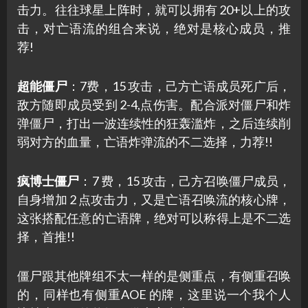
击力。往往球星上阵时，就可以拥有 20+以上的攻
击，对亡语流的组合来说，绝对是核心成员，推
荐!
超能僵尸
：7费，15 攻击，己方亡语成员死广后，
敌方随即成员受到 2-4,点伤害。配合派对僵尸和炸
弹僵尸，打出一波连续性的狂轰滥炸，之后连续削
弱对方的血量，亡语炸弹流的不二选择，力荐!!
疯博士僵尸
：7 费，15 攻击，己方召唤僵尸成员，
自身增加 2 点攻击力，又是亡语召唤流的核心牌，
这张搭配任意的亡语牌，绝对可以称得上是不二选
择，首推!!
僵尸跟其他牌组不太一样的是侧重点，有侧重召唤
的，同样也有侧重AOE 的牌，这里说一个我个人