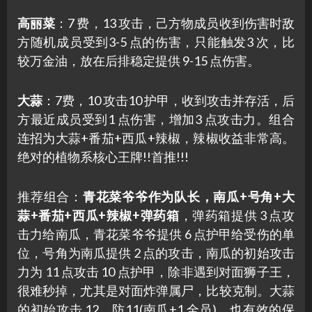
高丽菜
：7 费，13 攻击，己方物成员收到伤害时敌
方随机成员受到3-5 点的伤害，只能触发3 次，比
较万金油，放在后排稳定提供 9-15 点伤害。
大蒜
：7费，10 攻击10 护甲，收到攻击并存活，后
方最近成员受到1 点伤害，增加3 点攻击力。组合
连招为大蒜+番茄+西瓜+辣椒，辣椒收益非常高。
绝对的植物系核心王牌!!首推!!!
推荐组合：
青花菜爷爷作为队长，南瓜+号角+大
蒜+番茄+西瓜+辣椒+弹药箱
，弹药箱提供 3 点攻
击力给南瓜，青花菜爷爷提供 6 点护甲给受伤的单
位，号角为南瓜提供 2 点的攻击，南瓜的初始攻击
力为 11 点攻击 10 点护甲，除非遇到对面狮子王，
很难秒掉，尤其是对面炸弹属尸，比较克制。大蒜
的初始攻击 12，防11(南瓜+1 全员)，也有效的保