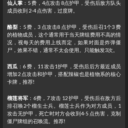
仙人掌
：5 费，4点攻击 8点护甲，受伤后敌方队头
成员收到 2-4 点伤害，过度牌。
酪梨
：5 费，3 点攻击8 点护甲，受伤后召1个3 费
的植物成员，这个通常用于当天牌组费用不高的情
况，视每天的费用上线而定，如果对面是炸弹僵
尸，效果不错，通常不太会使用。只能触发3次。
西瓜
：6 费，11 攻击1护甲，受伤后后方最近成员
增加2 点攻击和护甲，搭配辣椒也是植物系的核心
卡牌，推荐!
榴莲将军
：6费，7 攻击 12 护甲，受伤后在敌方后
排召唤2个榴生士兵。榴莲士兵作为对方成员，1
攻击无护甲，死亡时对方会收到4-5 点伤害，克制
僵尸牌组的召唤流。推荐!