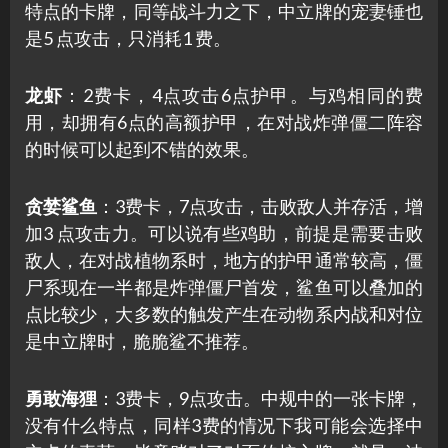
特点的卡牌，同等战斗力之下，中立牌的宠妻锤也
是5 点攻击，只消耗1 费。
龙虾
：2费卡，4点攻击6点护甲。与鸡相同的费
用，却拥有6点的高额护甲，在对战炸弹僵二阵容
的时候可以起到不错的效果。
贪婪鲨鱼
：3费卡，7点攻击，击败敌人并存活，增
加3 点攻击力。可以说有些鸡助，前提是需要击败
敌人，在对战植物系时，地方的护甲通常较高，僵
尸系现在一半都是炸弹僵尸首发，鲨鱼可以叠加的
点比较少，大多数的触发产生在动物系内战和对位
是中立牌时，脆脆鲨不推荐。
勇敢海狸
：3费卡，9点攻击。中规中的一张卡牌，
没有什么特点，同样3费的情况下我可能会选择中