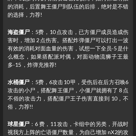
的消耗，后置舞王僵尸到队伍的后排，绝对是不错
的选择，力荐!
海盗僵尸
：5费，10 点攻击，已方僵尸成员造成伤
害时，增加 2 点伤害。搭配炸弹僵尸可以打出一波
有效的消耗对面血量的伤害，试想一下全员-5 是什
么概念，如果搭配派对偶，对面动物流狮子王最
多-15 ，炸弹充推荐!
水桶僵尸
：5费，6攻击10 甲，受伤后在后方召唤6
攻击的小尸，搭配舞王僵尸，小僵尸就拥有了 8 点
不俗的攻击力，搭配僵尸王子伤害直接到 10，不
俗，力荐!!
球星僵尸
：6 费，11 攻击，卡组中的另类，开战时
视我方上阵的亡语僵尸数量，为自己增加 nX2的攻