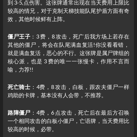
到 3-5,点伤害。这张牌通常出现在当天费用上限比
较高的情兄，对于克制天梯技能队尾护盾方面有奇
效，其他时候鲜有上阵。
僵尸王子
：3 费，8 攻击，死广后我方场上若存在
其他的僵尸，将会在队尾满血复活!你没看看错，
就是满血复活，恶心的不行。这张牌是属尸牌组的
核心派，也是 3 费的唯一一张慢卡，作用不言而
喻，力荐!!
死亡骑士
：4费，8 攻击，白板，跟农夫僵尸一样
鸡助的卡牌，基本没有人会带，不推荐。
路障僵尸
：4费，6 点攻击，死亡后在最后方召唤
一个相同攻击的白板小僵尸，亡语牌，当天费用比
较高的时候，必带。