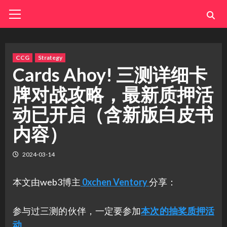
Skip
Primary
Menu
to
content
CCG
Strategy
Cards Ahoy! 三测详细卡
牌对战攻略，最新质押活
动已开启（含新版白皮书
内容）
2024-03-14
本文由web3博主
0xchen Ventory
分享：
参与过三测的伙伴，一定要参加
本次的抽奖质押活
动