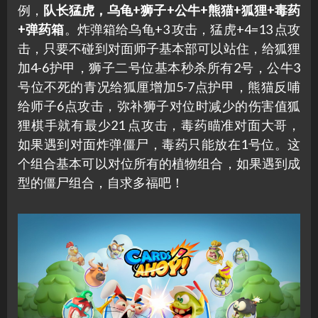
例，
队长猛虎，乌龟+狮子+公牛+熊猫+狐狸+毒药
+弹药箱
。炸弹箱给乌龟+3 攻击，猛虎+4=13 点攻
击，只要不碰到对面师子基本部可以站住，给狐狸
加4-6护甲，狮子二号位基本秒杀所有2号，公牛3
号位不死的青况给狐厘增加5-7点护甲，熊猫反哺
给师子6点攻击，弥补狮子对位时减少的伤害值狐
狸棋手就有最少21 点攻击，毒药瞄准对面大哥，
如果遇到对面炸弹僵尸，毒药只能放在1号位。这
个组合基本可以对位所有的植物组合，如果遇到成
型的僵尸组合，自求多福吧！