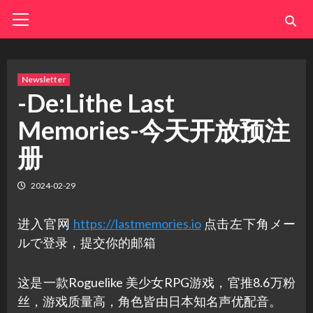
Skip
Primary
Menu
to
content
Newsletter
-De:Lithe Last
Memories-今天开放预注
册
2024-02-29
进入官网
https://lastmemories.io
点击左下角メー
ルで登录，提交你的邮箱
这是一款Roguelike 美少女RPG游戏，官推8.6万粉
丝，游戏质量高，角色皆由日本知名声优配音。