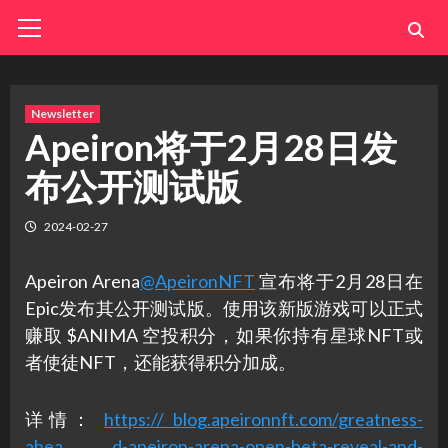
Skip
Primary
Menu
to
content
Newsletter
Apeiron将于2月28日发
布公开测试版
2024-02-27
Apeiron Arena
@ApeironNFT
宣布将于2月28日在
Epic发布其公开测试版。使用该新版游戏可以正式
赚取 $ANIMA 空投积分，如果你持有星球NFT或
者使徒NFT，还能获得积分加成。
详情：
https:// blog.apeironnft.com/greatness-
ahea d-apeiron-arena-open-beta-reveal-and-