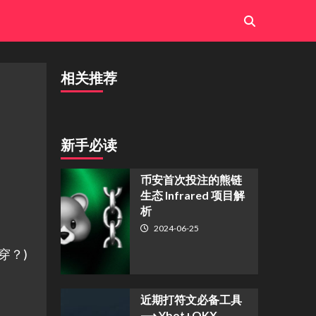
相关推荐
新手必读
币安首次投注的熊链
生态 Infrared 项目解
析
2024-06-25
穿？)
近期打符文必备工具
⟶ Ybot+OKX