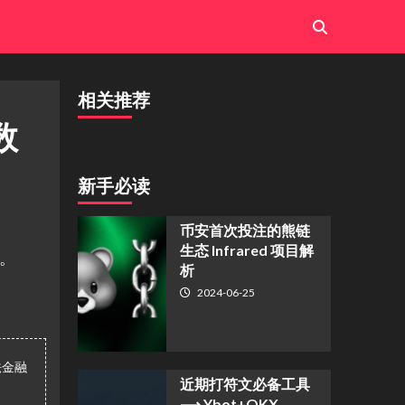
相关推荐
数
新手必读
币安首次投注的熊链
生态 Infrared 项目解
笔。
析
2024-06-25
法金融
近期打符文必备工具
⟶ Ybot+OKX