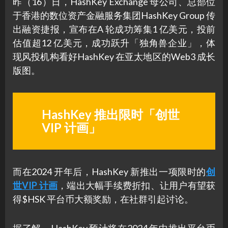
昨（16）日，HashKey Exchange 母公司、总部位
于香港的数位资产金融服务集团HashKey Group 传
出融资捷报，宣布在A 轮成功筹集1 亿美元，投前
估值超12 亿美元，成功跃升「独角兽企业」，体
现风投机构看好HashKey 在亚太地区的Web3 成长
版图。
HashKey 推出限时「创世
VIP 计画」
而在2024 开年后，HashKey 新推出一项限时的
创
世VIP 计画
，端出大幅手续费折扣、让用户有望获
得$HSK 平台币大额奖励，在社群引起讨论。