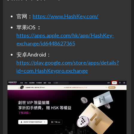
官网：
https://www.HashKey.com/
苹果iOS
：
https://apps.apple.com/hk/app/HashKey-
exchange/id6448627365
安卓Android：
https://play.google.com/store/apps/details?
id=com.HashKeypro.exchange