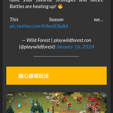
Battles are heating up!
This Season we…
pic.twitter.com/KAw6fJlp8d
— Wild Forest | playwildforest.ron
(@playwildforest)
January 16, 2024
核心游戏玩法