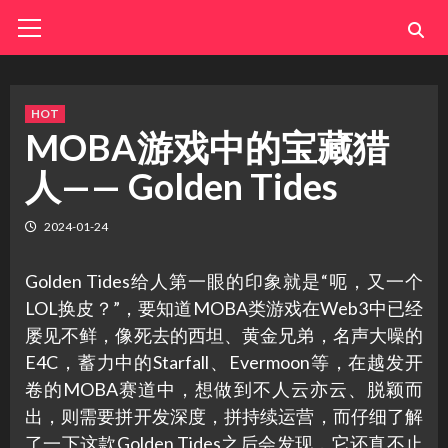
Skip
Primary
Menu
to
content
HOT
MOBA游戏中的宝藏猎
人—— Golden Tides
2024-01-24
Golden Tides给人第一眼的印象就是“呃，又一个
LOL换皮？”，要知道MOBA类游戏在Web3中已经
屡见不鲜，像死去的西坦、黄金兄弟，名声大噪的
E4C，蓄力中的Starfall、Evermoon等，在越发开
卷的MOBA赛道中，想做到不人云亦云、脱颖而
出，则需要拼开发深度，拼持续运营，而仔细了解
了一下这款Golden Tides之后会发现，它还真不止