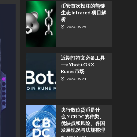
币安首次投注的熊链
生态 Infrared 项目解
析
2024-06-25
近期打符文必备工具
⟶ Ybot+OKX
Runes市场
2024-06-21
央行数位货币是什
么？CBDC的种类、
优缺点和风险、各国
发展现况与法规整理