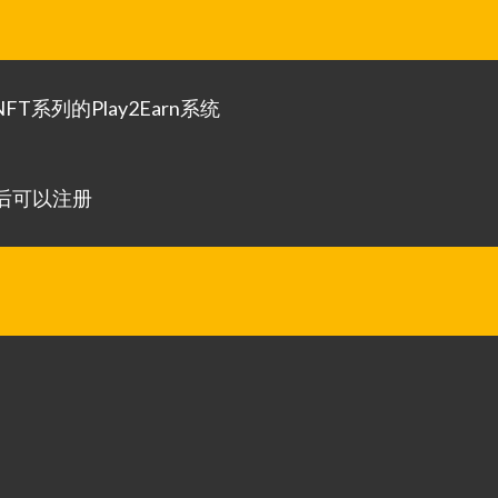
列的Play2Earn系统
T后可以注册