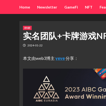
Skip
Home
Newsletter
GameFi
NFT
Fea
to
content
BNB
实名团队+卡牌游戏NFT—
2024-01-22
本文由web3博主
yeye
分享：