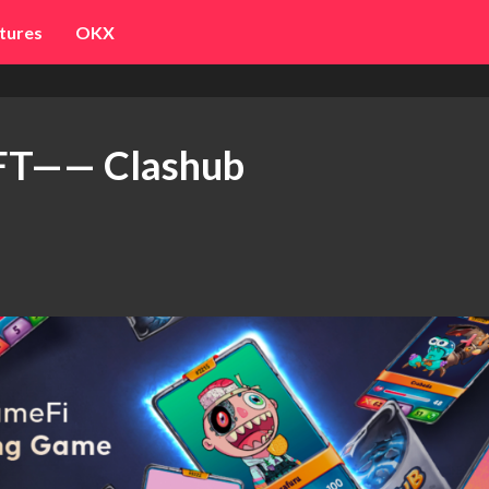
tures
OKX
— Clashub