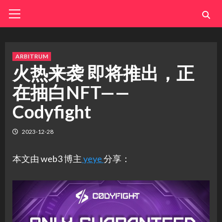
Skip
Primary
Menu
to
content
ARBITRUM
火热来袭 即将推出，正
在抽白NFT——
Codyfight
2023-12-28
本文由 web3 博主
yeye
分享：