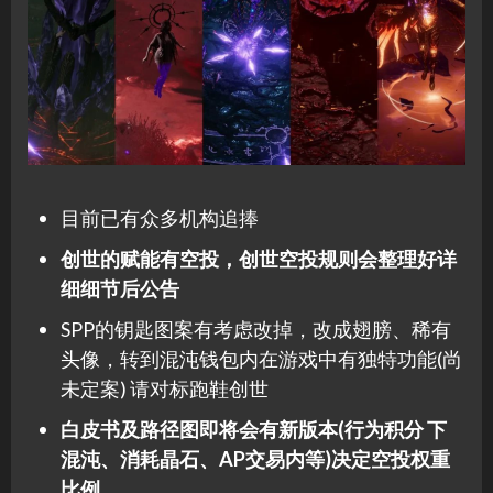
目前已有众多机构追捧
创世的赋能有空投，创世空投规则会整理好详
细细节后公告
SPP的钥匙图案有考虑改掉，改成翅膀、稀有
头像，转到混沌钱包内在游戏中有独特功能(尚
未定案) 请对标跑鞋创世
白皮书及路径图即将会有新版本(行为积分 下
混沌、消耗晶石、AP交易内等)决定空投权重
比例