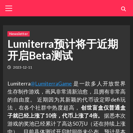
Skip
Primary
Menu
to
content
Newsletter
Lumiterra预计将于近期
开启Beta测试
2023-12-11
Lumiterra
@LumiterraGame
是一款多人开放世界
生存制作游戏，画风非常清新治愈，且拥有非常高
的自由度。 近期因为其新颖的代币设定即defi玩
法，在各个社群中热度超高，
创世盲盒仅普通盒
子就已经上涨了10倍，代币上涨了4倍。
据悉本次
游戏的奖池已经累计了高达50万U（还在持续上涨
中），目前具体测试开启时间尚未公布，预计是本