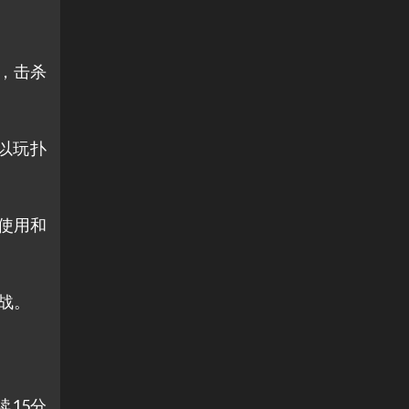
法，击杀
可以玩扑
家使用和
团战。
续15分