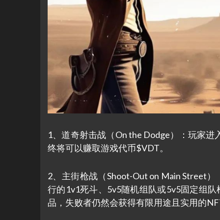
1、道奇射击战（On the Dodge）
终将可以赚取游戏代币$VDT。
2、主街枪战（Shoot-Out on Main St
行的1v1死斗、5v5随机组队或5v5固定
品，失败者仍然会获得有限用途且实用的NFT