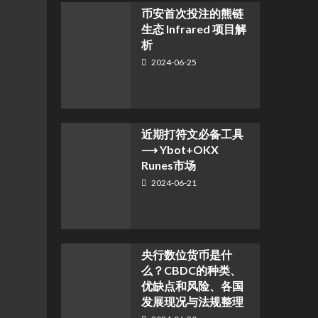
币安首次投注的熊链
生态 Infrared 项目解
析
2024-06-25
近期打符文必备工具
⟶ Ybot+OKX
Runes市场
2024-06-21
央行数位货币是什
么？CBDC的种类、
优缺点和风险、各国
发展现况与法规整理