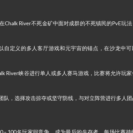
玩家在Chalk River不死金矿中面对成群的不死镇民的PvE玩
）：玩家可以自定义的多人客厅游戏和元宇宙的锚点，在沙龙中
Chalk River峡谷进行单人或多人赛马游戏，比赛将允许玩
友组成团队，选择攻击掠夺或坚守防线，与对立阵营进行多人
）：在50 – 100名玩家间竞争，成为最后的生存者，每场比赛持