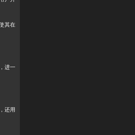
使其在
。
济，进一
币，还用