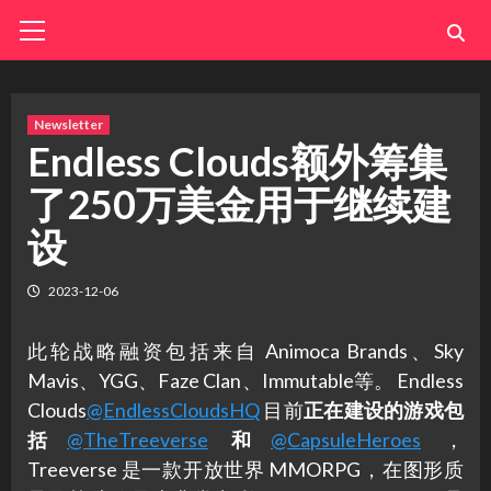
Skip
Primary
Menu
to
content
Newsletter
Endless Clouds额外筹集
了250万美金用于继续建
设
2023-12-06
此轮战略融资包括来自 Animoca Brands、Sky
Mavis、YGG、Faze Clan、Immutable等。 Endless
Clouds
@EndlessCloudsHQ
目前
正在建设的游戏包
括
@TheTreeverse
和
@CapsuleHeroes
，
Treeverse 是一款开放世界 MMORPG，在图形质