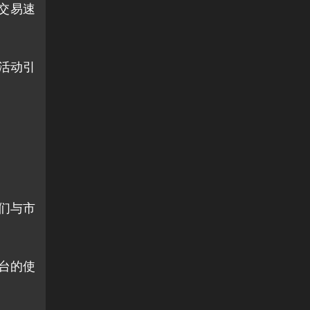
快交易速
该活动引
们与市
台的使