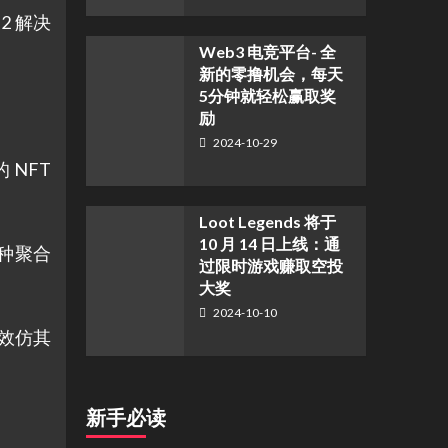
2 解决
Web3 电竞平台- 全
新的零撸机会，每天
5分钟就轻松赢取奖
励
2024-10-29
 NFT
。
Loot Legends 将于
10 月 14 日上线：通
这种聚合
过限时游戏赚取空投
大奖
2024-10-10
，效仿其
新手必读