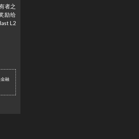
持有者之
奖励给
t L2
法金融