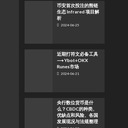
币安首次投注的熊链
生态 Infrared 项目解
析
2024-06-25
近期打符文必备工具
⟶ Ybot+OKX
Runes市场
2024-06-21
央行数位货币是什
么？CBDC的种类、
优缺点和风险、各国
发展现况与法规整理