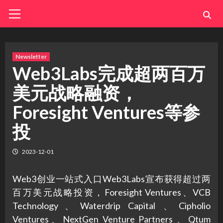
Skip
Primary
Menu
to
content
Newsletter
Web3Labs完成超两百万
美元战略融资，
Foresight Ventures等参
投
2023-12-01
Web3创业一站式入口Web3Labs宣布获得超过两
百万美元战略投资，Foresight Ventures、VCB
Technology、Waterdrip Capital 、Cipholio
Ventures、NextGen Venture Partners 、Qtum