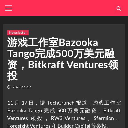
Skip
Primary
Menu
to
content
Newsletter
游戏工作室Bazooka
Tango完成500万美元融
资，Bitkraft Ventures领
投
2023-11-17
11 月 17 日，据 TechCrunch 报道，游戏工作室
Bazooka Tango 完成 500 万美元融资，Bitkraft
Ventures 领投，RW3 Ventures、Sfermion、
Foresight Ventures 和 Builder Capital 等参投。