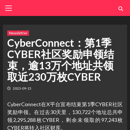
Skip
Primary
Menu
to
content
Newsletter
Cyber​​Connect：第1季
CYBER社区奖励申领结
束，逾13万个地址共领
取近230万枚CYBER
2023-09-15
Cyber​​Connect在X平台宣布结束第1季CYBER社区
奖励申领。在过去30天里，130,722个地址总共申
领2,295,288枚CYBER，剩余未领取的97,243枚
CYBER将转入社区财库。