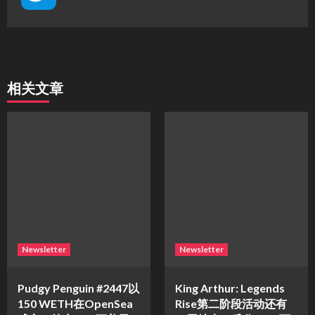
相关文章
Newsletter
Newsletter
Pudgy Penguin #2447以
King Arthur: Legends
150 WETH在OpenSea
Rise第二阶段活动还有