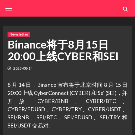
Skip
Primary
Menu
to
content
Newsletter
Binance将于8月15日
20:00上线CYBER和SEI
2023-08-14
8 月 14 日，Binance 宣布将于北京时间 8 月 15 日
20:00 上线 CyberConnect (CYBER) 和 Sei (SEI)，并
开放 CYBER/BNB、CYBER/BTC、
CYBER/FDUSD、CYBER/TRY、CYBER/USDT、
SEI/BNB、SEI/BTC、SEI/FDUSD、SEI/TRY 和
SEI/USDT 交易对。