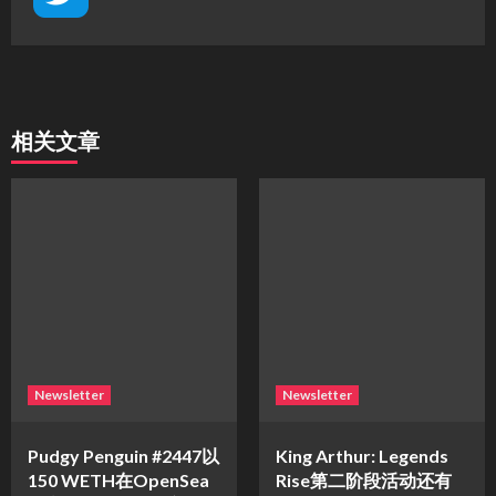
相关文章
Newsletter
Newsletter
Pudgy Penguin #2447以
King Arthur: Legends
150 WETH在OpenSea
Rise第二阶段活动还有