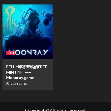
ETH
ETH上即将来临的FREE
MINT NFT——
Moonray.game
2024-10-16
Copyright © All rights reserved.