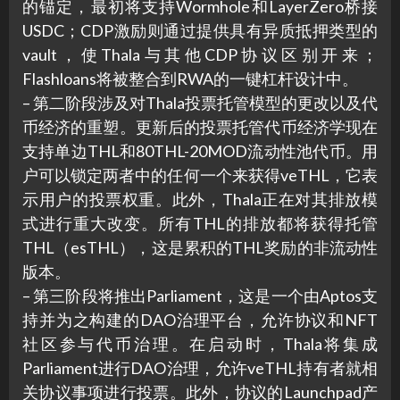
的锚定，最初将支持Wormhole和LayerZero桥接
USDC；CDP激励则通过提供具有异质抵押类型的
vault，使Thala与其他CDP协议区别开来；
Flashloans将被整合到RWA的一键杠杆设计中。
– 第二阶段涉及对Thala投票托管模型的更改以及代
币经济的重塑。更新后的投票托管代币经济学现在
支持单边THL和80THL-20MOD流动性池代币。用
户可以锁定两者中的任何一个来获得veTHL，它表
示用户的投票权重。此外，Thala正在对其排放模
式进行重大改变。所有THL的排放都将获得托管
THL（esTHL），这是累积的THL奖励的非流动性
版本。
– 第三阶段将推出Parliament，这是一个由Aptos支
持并为之构建的DAO治理平台，允许协议和NFT
社区参与代币治理。在启动时，Thala将集成
Parliament进行DAO治理，允许veTHL持有者就相
关协议事项进行投票。此外，协议的Launchpad产