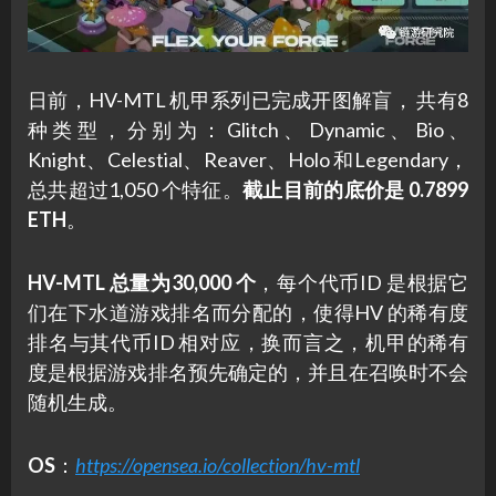
日前，HV-MTL 机甲系列已完成开图解盲， 共有8
种类型，分别为：Glitch、Dynamic、Bio、
Knight、Celestial、Reaver、Holo 和Legendary，
总共超过1,050 个特征。
截止目前的底价是 0.7899
ETH
。
HV-MTL 总量为30,000 个
，每个代币ID 是根据它
们在下水道游戏排名而分配的，使得HV 的稀有度
排名与其代币ID 相对应，换而言之，机甲的稀有
度是根据游戏排名预先确定的，并且在召唤时不会
随机生成。
OS
：
https://opensea.io/collection/hv-mtl