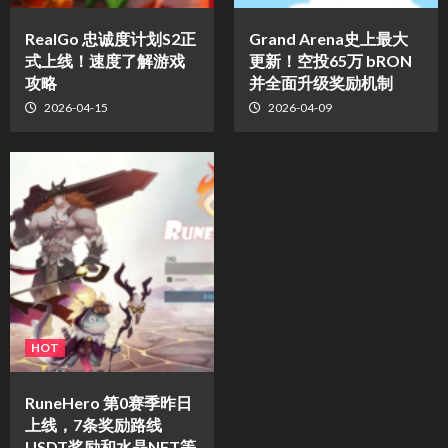
​RealGo 忠诚度计划S2正
Grand Arena史上最大
式上线！速度了解游戏
更新！空投65万 bRON
攻略
并全面升级奖励机制
2026-04-15
2026-04-09
HOT
RuneHero 第0赛季昨日
上线，7条奖励路线
USDT奖励和水晶NFT等