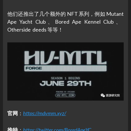
他们还推出了几个额外的 NFT 系列，例如 Mutant
Ape Yacht Club、Bored Ape Kennel Club、
Otherside deeds 等等！
官网
：
https://mdvmm.xyz/
推特
：
https://twitter.com/BoredApeYC