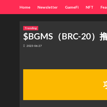
Skip
Home
Newsletter
GameFi
NFT
Fea
to
content
Trending
$BGMS（BRC-20
2023-06-27