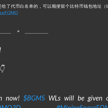
是给了代币白名单的，可以顺便留个比特币钱包地址（bc
SpaceFOMO
!
👇
in now!
$BGMS
WLs will be given 
OMO3D
#MiningSpaceF