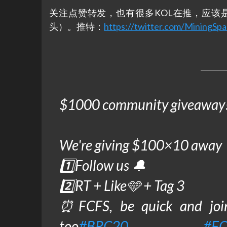
关注点赞转发，也有很多KOL在推，应该
头）。推特：
https://twitter.com/Mining
$1000 community giveaway
We're giving $100×10 away 
1️⃣Follow us 🔔
2️⃣RT + Like🩵 + Tag 3
⏰FCFS, be quick and jo
too
#BRC20
#F