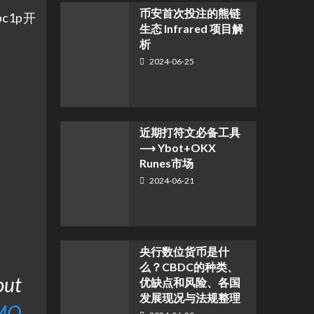
币安首次投注的熊链
1p开
生态 Infrared 项目解
析
2024-06-25
近期打符文必备工具
⟶ Ybot+OKX
Runes市场
2024-06-21
央行数位货币是什
么？CBDC的种类、
out
优缺点和风险、各国
发展现况与法规整理
OMO