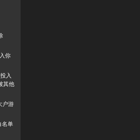
除
投入你
你投入
被其他
大户游
白名单