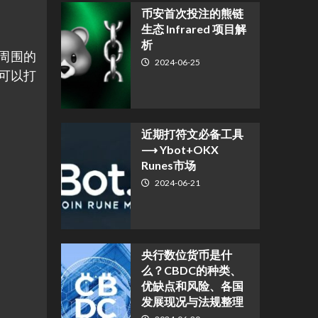
币安首次投注的熊链
生态 Infrared 项目解
析
和周围的
2024-06-25
将可以打
近期打符文必备工具
⟶ Ybot+OKX
Runes市场
2024-06-21
央行数位货币是什
么？CBDC的种类、
优缺点和风险、各国
发展现况与法规整理