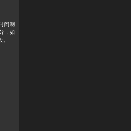
行封闭测
积分，如
投。