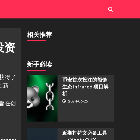
相关推荐
投资
新手必读
里获得了
币安首次投注的熊链
创新。
生态 Infrared 项目解
析
2024-06-25
济旨在创
近期打符文必备工具
⟶ Ybot+OKX