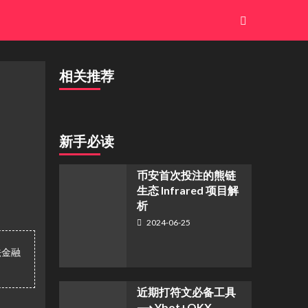
相关推荐
新手必读
币安首次投注的熊链
生态 Infrared 项目解
析
2024-06-25
法金融
近期打符文必备工具
⟶ Ybot+OKX