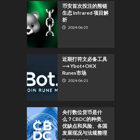
币安首次投注的熊链
生态 Infrared 项目解
析
2024-06-25
近期打符文必备工具
⟶ Ybot+OKX
Runes市场
2024-06-21
央行数位货币是什
么？CBDC的种类、
优缺点和风险、各国
发展现况与法规整理