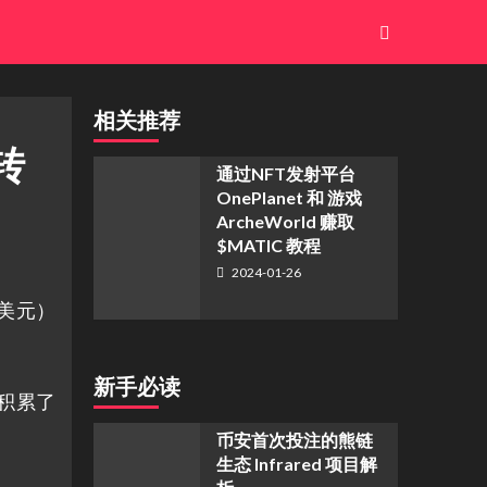
相关推荐
C转
通过NFT发射平台
OnePlanet 和 游戏
ArcheWorld 赚取
$MATIC 教程
2024-01-26
0万美元）
新手必读
均价积累了
币安首次投注的熊链
生态 Infrared 项目解