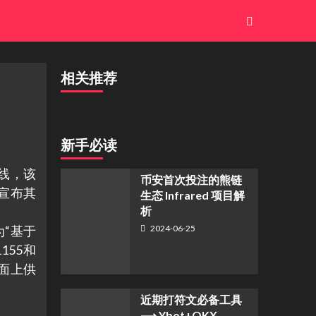
相关推荐
新手必读
上线，该
币安首次投注的熊链
宣布其
生态 Infrared 项目解
析
为“基于
2024-06-25
155和
界面上供
近期打符文必备工具
⟶ Ybot+OKX