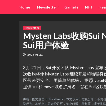
Skip
Home
Newsletter
GameFi
NFT
Fea
to
content
Newsletter
Mysten Labs收购Su
Sui用户体验
2023-03-21
3 月 21 日，Sui 开发团队 Mysten Labs 
次收购将使 Mysten Labs 继续开发和增强身份服
区带来更安全、更简单的体验。 据悉，SuiNS 由技
提供.sui 和.move 域名扩展名，旨在 Su
声明：图文源自于BlockBeats；本文仅用于信息分享
融行为。本站点内容未经许可，禁止转载、复制等，违者将追