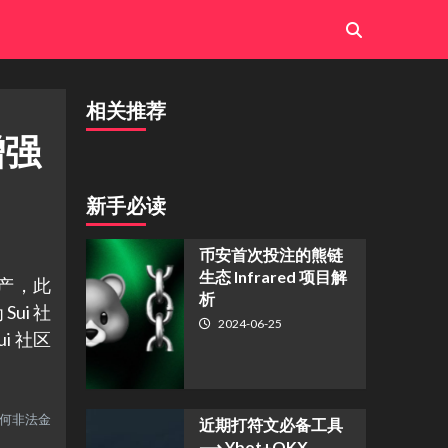
相关推荐
增强
新手必读
币安首次投注的熊链
生态 Infrared 项目解
分资产，此
析
Sui 社
2024-06-25
i 社区
任何非法金
近期打符文必备工具
⟶ Ybot+OKX