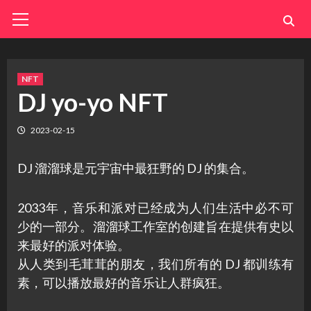
Skip
Primary
Menu
to
content
NFT
DJ yo-yo NFT
2023-02-15
DJ 溜溜球是元宇宙中最狂野的 DJ 的集合。
2033年，音乐和派对已经成为人们生活中必不可
少的一部分。溜溜球工作室的创建旨在提供有史以
来最好的派对体验。
从人类到毛茸茸的朋友，我们所有的 DJ 都训练有
素，可以播放最好的音乐让人群疯狂。