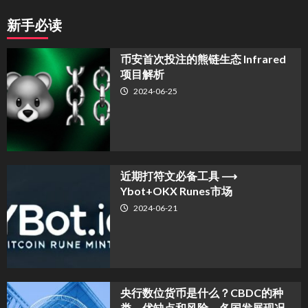
新手必读
币安首次投注的熊链生态 Infrared
项目解析
2024-06-25
近期打符文必备工具 ⟶
Ybot+OKX Runes市场
2024-06-21
央行数位货币是什么？CBDC的种
类、优缺点和风险、各国发展现况