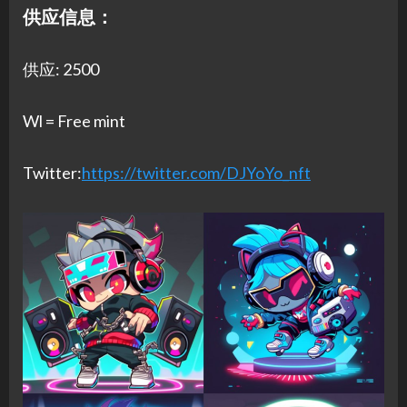
供应信息：
供应: 2500
Wl = Free mint
Twitter:
https://twitter.com/DJYoYo_nft