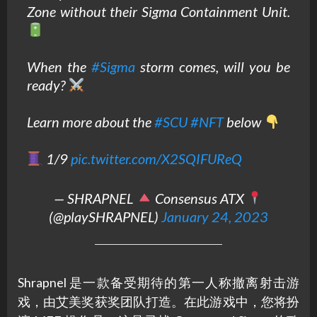
Zone without their Sigma Containment Unit.
When the
#Sigma
storm comes, will you be
ready?
Learn more about the
#SCU
#NFT
below
1/9
pic.twitter.com/X2SQIFUReQ
— SHRAPNEL
Consensus ATX
(@playSHRAPNEL)
January 24, 2023
Shrapnel 是一款备受期待的第一人称撤离射击游
戏，由艾美奖获奖团队打造。在此游戏中，您将扮