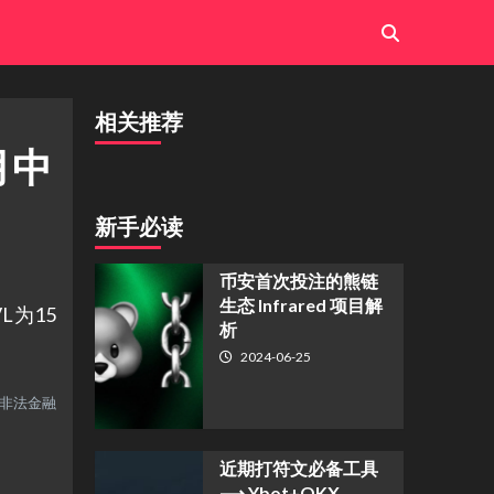
相关推荐
月中
新手必读
币安首次投注的熊链
生态 Infrared 项目解
L为15
析
2024-06-25
非法金融
近期打符文必备工具
⟶ Ybot+OKX