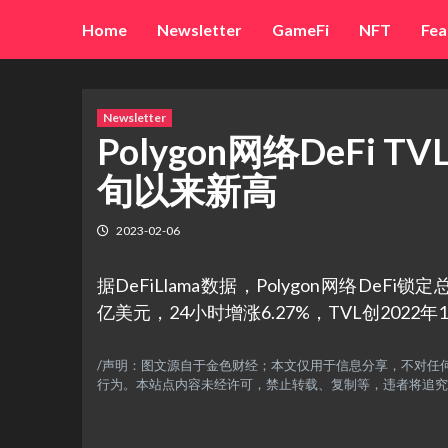
Skip
Home
Newsletter
GameFi
NFT
Fea
to
content
Newsletter
Polygon网络DeFi 
旬以来新高
2023-02-06
据DeFiLlama数据，Polygon网络De
亿美元，24小时增涨6.27%，TVL创2022
/声明：图文源自于金色财经；本文仅用于信息分享，不对任
行为。本站点内容未经许可，禁止转载、复制等，违者将追究