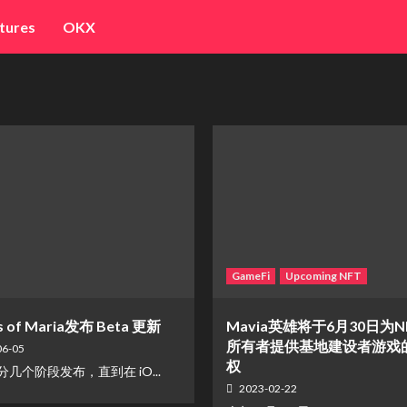
tures
OKX
GameFi
Upcoming NFT
s of Maria发布 Beta 更新
Mavia英雄将于6月30日为
所有者提供基地建设者游戏
06-05
权
将分几个阶段发布，直到在 iO...
2023-02-22