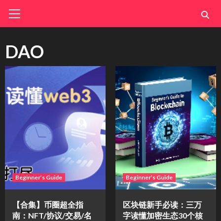
Skip
Primary
Menu
to
content
DAO
Beginner’s Guide
Beginner’s Guide
【合集】币圈超全指
区块链新手必读：三万
南：NFT/协议/交易/名
字读懂加密生态30个核