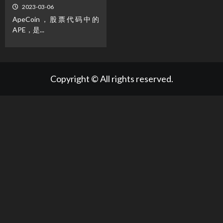
2023-03-06
ApeCoin，股票代码中的
APE，是...
Copyright © All rights reserved.